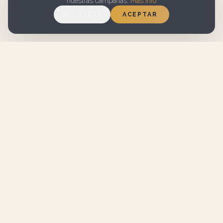
nuestras campañas.
Más info
RECHAZAR
ACEPTAR
7.1 EN
WIFI GRATUITO
BOOKING.COM
APARCAMIENTO
SERVICIO DE
GRATUITO EN LA
LIMPIEZA
CALLE
Martin House
GRANADA · EST. 2011
Estamos en el corazón de Granada. Alojamiento acogedor,