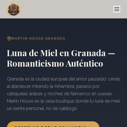
MARTIN HOUSE GRANADA
Luna de Miel en Granada —
Romanticismo Auténtico
Granada es la ciudad europea del amor pausado: cenas
al atardecer mirando la Alhambra, paseos por
callejuelas árabes y noches de flamenco en cuevas.
Martin House es la casa boutique donde tu luna de miel
se siente personal, no de catálogo.