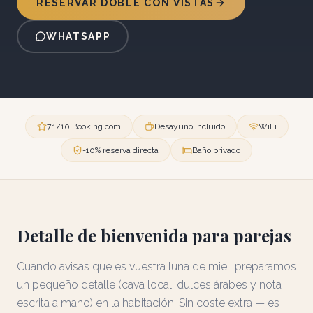
RESERVAR DOBLE CON VISTAS
WHATSAPP
7.1/10 Booking.com
Desayuno incluido
WiFi
-10% reserva directa
Baño privado
Detalle de bienvenida para parejas
Cuando avisas que es vuestra luna de miel, preparamos
un pequeño detalle (cava local, dulces árabes y nota
escrita a mano) en la habitación. Sin coste extra — es