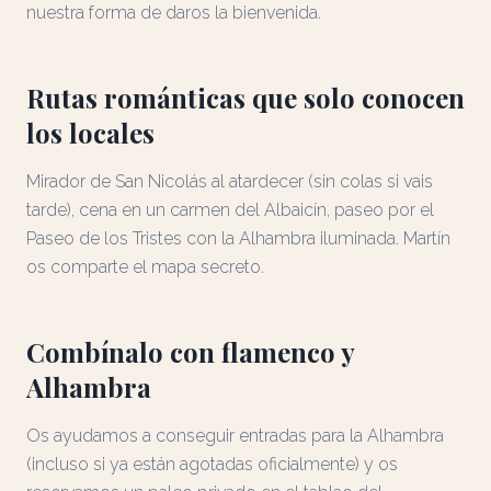
nuestra forma de daros la bienvenida.
Rutas románticas que solo conocen
los locales
Mirador de San Nicolás al atardecer (sin colas si vais
tarde), cena en un carmen del Albaicín, paseo por el
Paseo de los Tristes con la Alhambra iluminada. Martín
os comparte el mapa secreto.
Combínalo con flamenco y
Alhambra
Os ayudamos a conseguir entradas para la Alhambra
(incluso si ya están agotadas oficialmente) y os