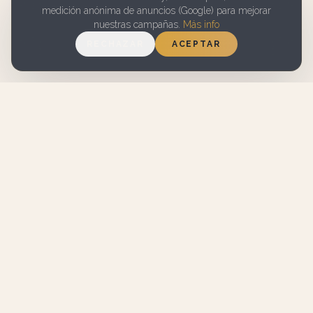
medición anónima de anuncios (Google) para mejorar
nuestras campañas.
Más info
RECHAZAR
ACEPTAR
7.1 EN
WIFI GRATUITO
BOOKING.COM
APARCAMIENTO
SERVICIO DE
GRATUITO EN LA
LIMPIEZA
CALLE
Martin House
GRANADA · EST. 2011