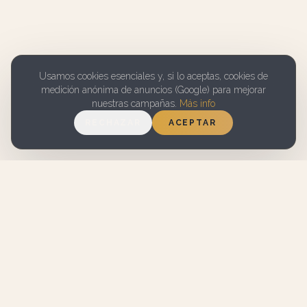
Usamos cookies esenciales y, si lo aceptas, cookies de
medición anónima de anuncios (Google) para mejorar
nuestras campañas.
Más info
RECHAZAR
ACEPTAR
7.1 EN
WIFI GRATUITO
BOOKING.COM
APARCAMIENTO
SERVICIO DE
GRATUITO EN LA
LIMPIEZA
CALLE