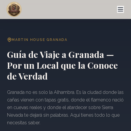
MARTIN HOUSE GRANADA
Guía de Viaje a Granada —
Por un Local que la Conoce
de Verdad
Granada no es solo la Alhambra. Es la ciudad donde las
cañas vienen con tapas gratis, donde el flamenco nació
en cuevas reales y donde el atardecer sobre Sierra
Nevada te dejará sin palabras. Aquí tienes todo lo que
necesitas saber.