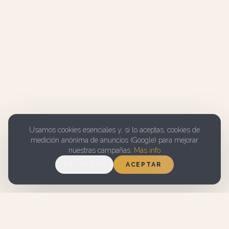
Usamos cookies esenciales y, si lo aceptas, cookies de
medición anónima de anuncios (Google) para mejorar
nuestras campañas.
Más info
RECHAZAR
ACEPTAR
7.1 EN
WIFI GRATUITO
BOOKING.COM