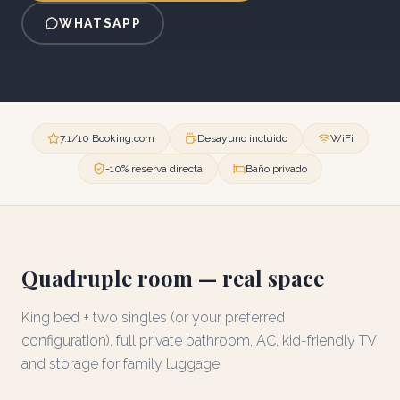
WHATSAPP
7.1/10 Booking.com
Desayuno incluido
WiFi
-10% reserva directa
Baño privado
Quadruple room — real space
King bed + two singles (or your preferred
configuration), full private bathroom, AC, kid-friendly TV
and storage for family luggage.