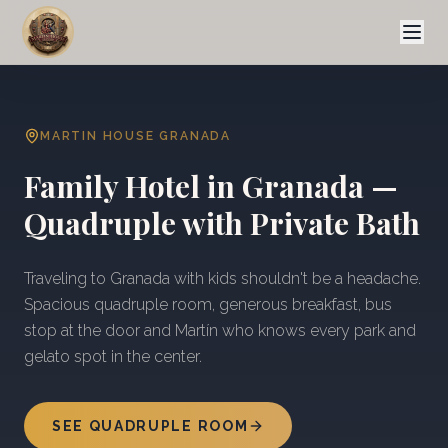
MARTIN HOUSE GRANADA
Family Hotel in Granada —
Quadruple with Private Bath
Traveling to Granada with kids shouldn't be a headache.
Spacious quadruple room, generous breakfast, bus
stop at the door and Martín who knows every park and
gelato spot in the center.
SEE QUADRUPLE ROOM