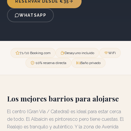
RESERVAR DESDE €35
WHATSAPP
7.1/10 Booking.com
Desayuno incluido
WiFi
-10% reserva directa
Baño privado
Los mejores barrios para alojarse
El centro (Gran Vía / Catedral) es ideal para estar cerca
de todo. El Albaicín es pintoresco pero tiene cuestas. El
Realejo es tranquilo y auténtico. Y la zona de Avenida