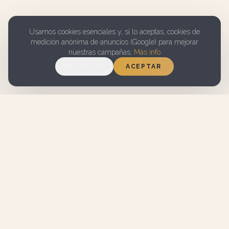
Usamos cookies esenciales y, si lo aceptas, cookies de
medición anónima de anuncios (Google) para mejorar
nuestras campañas.
Más info
RECHAZAR
ACEPTAR
7.1 EN
WIFI GRATUITO
BOOKING.COM
APARCAMIENTO
SERVICIO DE
GRATUITO EN LA
LIMPIEZA
CALLE