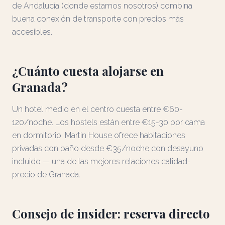
de Andalucía (donde estamos nosotros) combina
buena conexión de transporte con precios más
accesibles.
¿Cuánto cuesta alojarse en
Granada?
Un hotel medio en el centro cuesta entre €60-
120/noche. Los hostels están entre €15-30 por cama
en dormitorio. Martin House ofrece habitaciones
privadas con baño desde €35/noche con desayuno
incluido — una de las mejores relaciones calidad-
precio de Granada.
Consejo de insider: reserva directo