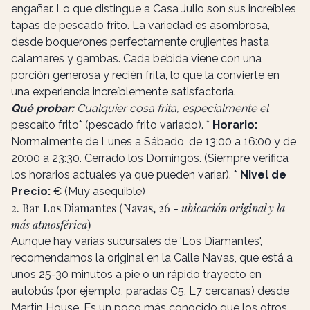
engañar. Lo que distingue a Casa Julio son sus increíbles
tapas de pescado frito. La variedad es asombrosa,
desde boquerones perfectamente crujientes hasta
calamares y gambas. Cada bebida viene con una
porción generosa y recién frita, lo que la convierte en
una experiencia increíblemente satisfactoria.
Qué probar:
Cualquier cosa frita, especialmente el
pescaíto frito* (pescado frito variado). *
Horario:
Normalmente de Lunes a Sábado, de 13:00 a 16:00 y de
20:00 a 23:30. Cerrado los Domingos. (Siempre verifica
los horarios actuales ya que pueden variar). *
Nivel de
Precio:
€ (Muy asequible)
2. Bar Los Diamantes (Navas, 26 -
ubicación original y la
más atmosférica
)
Aunque hay varias sucursales de 'Los Diamantes',
recomendamos la original en la Calle Navas, que está a
unos 25-30 minutos a pie o un rápido trayecto en
autobús (por ejemplo, paradas C5, L7 cercanas) desde
Martin House. Es un poco más conocido que los otros