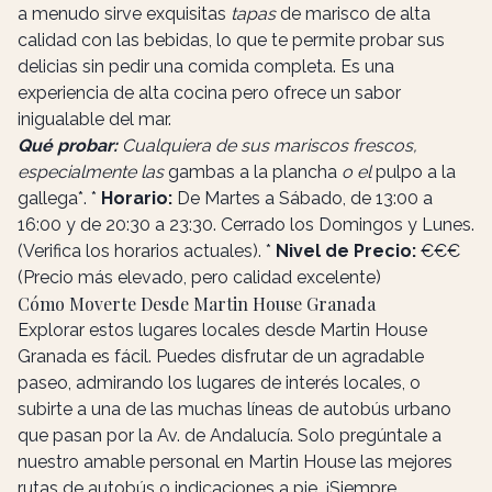
a menudo sirve exquisitas
tapas
de marisco de alta
calidad con las bebidas, lo que te permite probar sus
delicias sin pedir una comida completa. Es una
experiencia de alta cocina pero ofrece un sabor
inigualable del mar.
Qué probar:
Cualquiera de sus mariscos frescos,
especialmente las
gambas a la plancha
o el
pulpo a la
gallega*. *
Horario:
De Martes a Sábado, de 13:00 a
16:00 y de 20:30 a 23:30. Cerrado los Domingos y Lunes.
(Verifica los horarios actuales). *
Nivel de Precio:
€€€
(Precio más elevado, pero calidad excelente)
Cómo Moverte Desde Martin House Granada
Explorar estos lugares locales desde Martin House
Granada es fácil. Puedes disfrutar de un agradable
paseo, admirando los lugares de interés locales, o
subirte a una de las muchas líneas de autobús urbano
que pasan por la Av. de Andalucía. Solo pregúntale a
nuestro amable personal en Martin House las mejores
rutas de autobús o indicaciones a pie. ¡Siempre