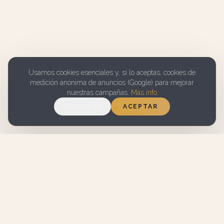
Usamos cookies esenciales y, si lo aceptas, cookies de
medición anónima de anuncios (Google) para mejorar
nuestras campañas.
Más info
RECHAZAR
ACEPTAR
7.1 EN
WIFI GRATUITO
BOOKING.COM
APARCAMIENTO
SERVICIO DE
GRATUITO EN LA
LIMPIEZA
CALLE