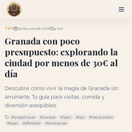
Volver al blog
TIPS
29 de junio de 2026
4
min
Granada con poco
presupuesto: explorando la
ciudad por menos de 30€ al
día
Descubre cómo vivir la magia de Granada sin
arruinarte. Tu guía para visitas, comida y
diversión asequibles.
#
budget travel
#
Granada
#
Spain
#
tips
#
free activities
#
tapas
#
affordable
#
travel guide